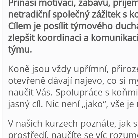
Přináší motivaci, zábavu, příje
netradiční společný zážitek s k
Cílem je posílit týmového duch
zlepšit koordinaci a komunikaci
týmu.
Koně jsou vždy upřímní, přiroz
otevřeně dávají najevo, co si m
naučit Vás. Spolupráce s koňmi 
jasný cíl. Nic není „jako“, vše je
V našich kurzech poznáte, jak 
prostředí, naučíte se víc rozu