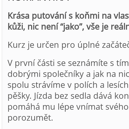
Krása putování s koňmi na vlas
kůži, nic není “jako”, vše je reál
Kurz je určen pro úplné začáteč
V první části se seznámíte s tím
dobrými společníky a jak na ni
spolu strávíme v polích a lesí
pěšky. Jízda bez sedla dává ko
pomáhá mu lépe vnímat svého
porozumět.