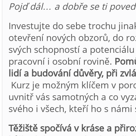
Pojď dál… a dobře se ti poved
Investujte do sebe trochu jina
otevření nových obzorů, do ro
svých schopností a potenciálu
pracovní i osobní rovině.
Pomů
lidí a budování důvěry, při zvl
Kurz je možným klíčem v por
uvnitř vás samotných a co vyzař
svého i všech, kteří ho s námi s
Těžiště spočívá v kráse a přiro